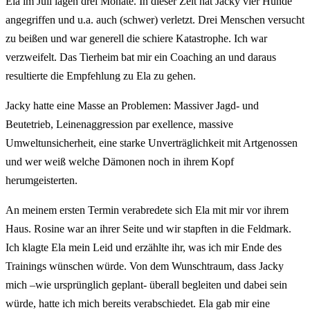
Ela im Juli lagen drei Monate. In dieser Zeit hat Jacky vier Hunde
angegriffen und u.a. auch (schwer) verletzt. Drei Menschen versucht
zu beißen und war generell die schiere Katastrophe. Ich war
verzweifelt. Das Tierheim bat mir ein Coaching an und daraus
resultierte die Empfehlung zu Ela zu gehen.
Jacky hatte eine Masse an Problemen: Massiver Jagd- und
Beutetrieb, Leinenaggression par exellence, massive
Umweltunsicherheit, eine starke Unverträglichkeit mit Artgenossen
und wer weiß welche Dämonen noch in ihrem Kopf
herumgeisterten.
An meinem ersten Termin verabredete sich Ela mit mir vor ihrem
Haus. Rosine war an ihrer Seite und wir stapften in die Feldmark.
Ich klagte Ela mein Leid und erzählte ihr, was ich mir Ende des
Trainings wünschen würde. Von dem Wunschtraum, dass Jacky
mich –wie ursprünglich geplant- überall begleiten und dabei sein
würde, hatte ich mich bereits verabschiedet. Ela gab mir eine